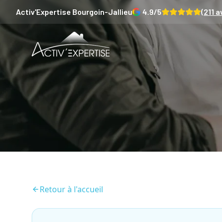
Activ'Expertise
Bourgoin-Jallieu
4.9
/5
(
211
av
Retour à l'accueil