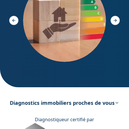
Diagno
Slide précédente
Slide s
DPE – Diagnostic de Performance
énergétique
Diagnostics immobiliers proches de vous
Diagnostiqueur certifié par