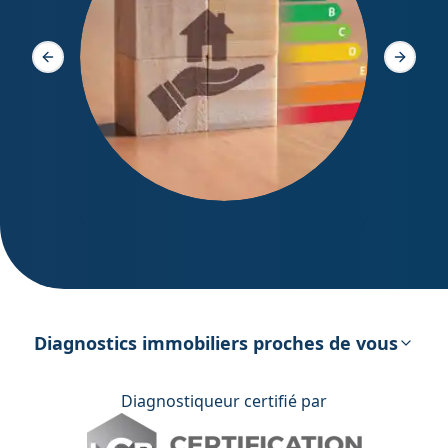
Diagno
Slide précédente
Slide s
DPE – Diagnostic de Performance
énergétique
Diagnostics immobiliers proches de vous
Diagnostiqueur certifié par