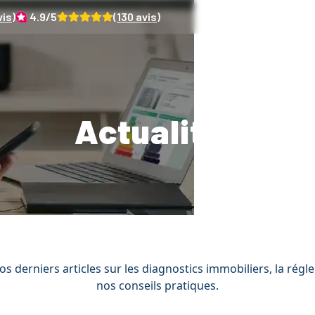
is)
4.9
/5
(
130
avis)
Actualités
s derniers articles sur les diagnostics immobiliers, la régl
nos conseils pratiques.